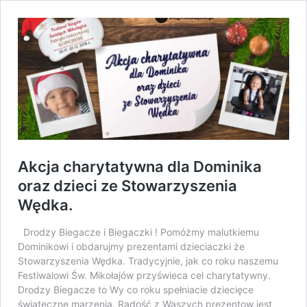
Akcja charytatywna dla Dominika
oraz dzieci ze Stowarzyszenia
Wędka.
Drodzy Biegacze i Biegaczki ! Pomóżmy malutkiemu
Dominikowi i obdarujmy prezentami dzieciaczki że
Stowarzyszenia Wędka. Tradycyjnie, jak co roku naszemu
Festiwalowi Św. Mikołajów przyświeca cel charytatywny.
Drodzy Biegacze to Wy co roku spełniacie dziecięce
świąteczne marzenia. Radość z Waszych prezentow jest