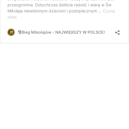
przeogromna. Dotychczas daliście radość i wiarę w Św
Mikołaja niewidomym dzieciom i podopiecznym …
Czytaj
Akcja
dalej
charytatywna
dla
🎅Bieg Mikołajów - NAJWIĘKSZY W POLSCE!
Dominika
oraz
dzieci
ze
Stowarzyszenia
Wędka.