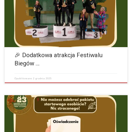
Festiwal Biegów Świętych Mikołajów Zapisz się Nasze Socialmedia
Instagram Facebook Mamy coś, co doda jeszcze więcej emocji po
biegu! Podczas uroczystości dekoracji w hali…
więcej
🎉 Dodatkowa atrakcja Festiwalu
Biegów …
Opublikowano
2 grudnia 2025
Festiwal Biegów Świętych Mikołajów Zapisz się Nasze Socialmedia
Instagram Facebook Nic straconego! Wystarczy, że: 1️⃣ Wypełnisz