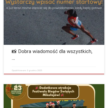
Festiwal Biegów Świętych Mikołajów Zapisz się Nasze Socialmedia
Instagram Facebook Miło nam ogłosić, że podczas tegorocznego
Festiwalu Biegów Świętych Mikołajów zdjęcia na trasie i mecie…
więcej
📸 Dobra wiadomość dla wszystkich,
…
Opublikowano
3 grudnia 2025