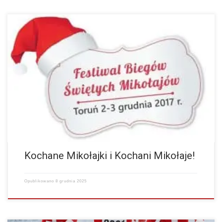
Mamy dla Was przeprosiny za skrócony dystans półmaratonu.
Robiliśmy wszystko, żeby było idealnie, ale… ludzki błąd zrobił swoje.
Nasz dowódca źle rozstawił wolontariusza w lesie,…
więcej
Kochane Mikołajki i Kochani Mikołaje!
Opublikowano
8 grudnia 2025