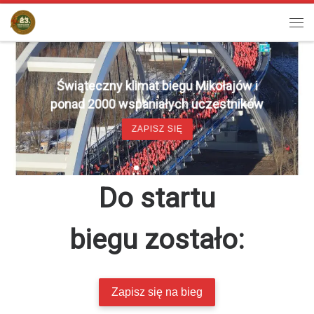
Przejdź do treści
Men
Świąteczny klimat biegu Mikołajów i
ponad 2000 wspaniałych uczestników
ZAPISZ SIĘ
Do startu
biegu zostało:
Zapisz się na bieg