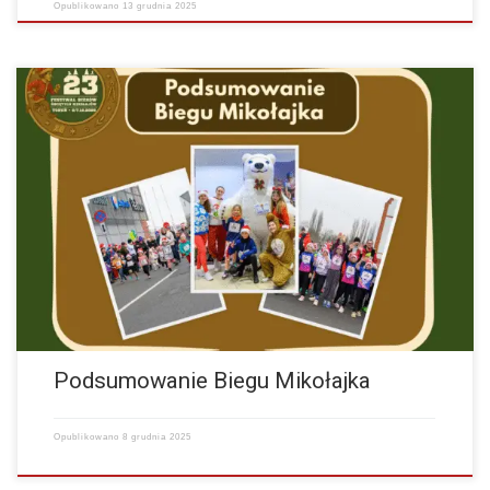
Opublikowano
13 grudnia 2025
Festiwal Biegów Świętych Mikołajów Zapisz się Nasze Socialmedia
Instagram Facebook Bieg Mikołajka, który odbył się w Mikołajki – 6
grudnia 2025 roku – przyniósł ogrom…
więcej
Podsumowanie Biegu Mikołajka
Opublikowano
8 grudnia 2025