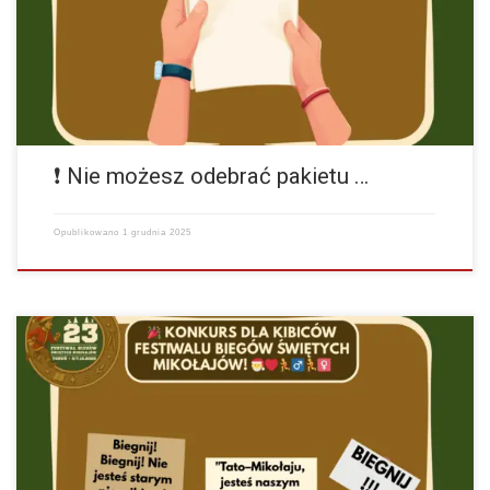
oświadczenie oraz pełnomocnictwo (druk dostępny na stronie
Festiwalu), 2️⃣…
więcej
❗ Nie możesz odebrać pakietu …
Opublikowano
1 grudnia 2025
Festiwal Biegów Świętych Mikołajów Zapisz się Nasze Socialmedia
Instagram Facebook Jeśli Twój Święty Mikołaj biegnie w naszym
Festiwalu — przyjedź z nim i baw się…
więcej