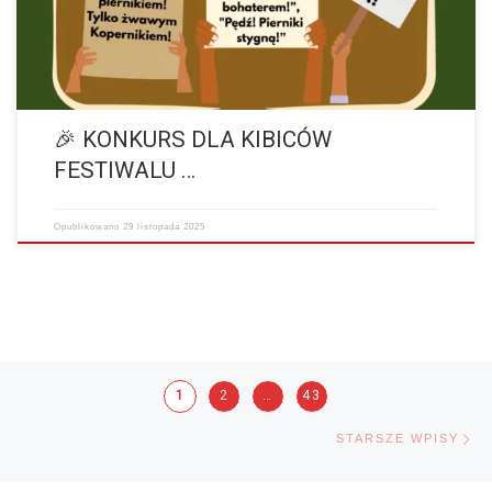
🎉 KONKURS DLA KIBICÓW
FESTIWALU …
Opublikowano
29 listopada 2025
Nawigacja po wpisach
1
2
…
43
St
STARSZE WPISY