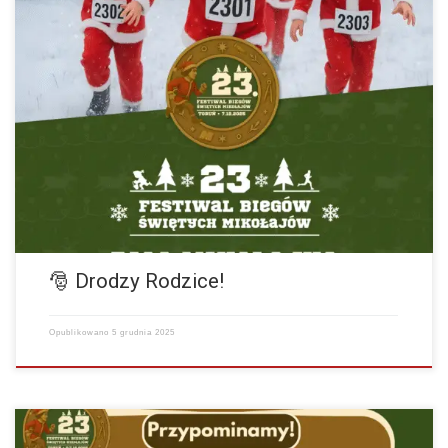
Festiwal Biegów Świętych Mikołajów Zapisz się Nasze Socialmedia
Instagram Facebook Zobaczcie plakat i koniecznie przeczytajcie ważne
informacje organizacyjne dotyczące Biegu Mikołajka! 🎄 BIURO
ZAWODÓW 📍…
więcej
🎅 Drodzy Rodzice!
Opublikowano
5 grudnia 2025