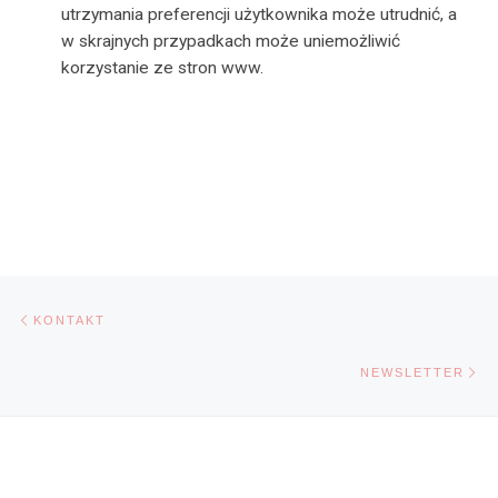
utrzymania preferencji użytkownika może utrudnić, a
w skrajnych przypadkach może uniemożliwić
korzystanie ze stron www.
Nawigacja wpisu
Poprzedni wpis
KONTAKT
Na
NEWSLETTER