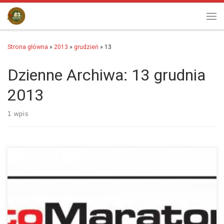
Przejdź do treści
Men
Strona główna
»
2013
»
grudzień
»
13
Dzienne Archiwa:
13 grudnia
2013
1 wpis
Witajcie, Na naszej stronie dostępne są już wyniki XI Półmaratonu
Świętych Mikołajów (w wersji pdf), aby je obejrzeć prosimy o przejście na
zakładkę Wyniki, a…
więcej