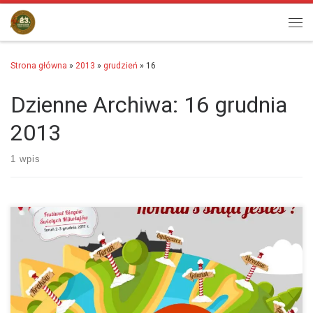
Przejdź do treści
Men
Strona główna
»
2013
»
grudzień
»
16
Dzienne Archiwa:
16 grudnia
2013
1 wpis
Zapraszamy bardzo serdecznie do zapoznania się z filmikiem, który
wykonało dla nas Blackcore Professional Flying Camera.…
więcej