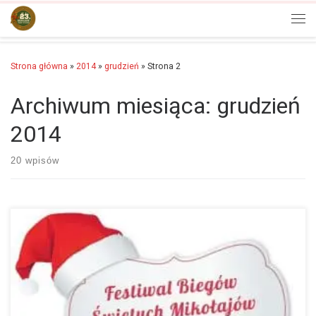
Przejdź do treści
Men
Strona główna
»
2014
»
grudzień
»
Strona 2
Archiwum miesiąca:
grudzień
2014
20 wpisów
Podobało mi się, było wszystko co mi potrzebne do biegania. ~Paweł,
Toruń…
więcej