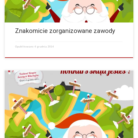
Znakomicie zorganizowane zawody
Opublikowano
4 grudnia 2014
Dobra organizacja,sympatyczna atmosfera wśród biegnących i
uśmiechnięci kibice! ~Piotr Fordon…
więcej