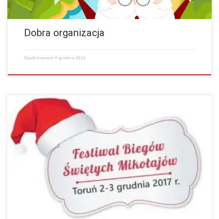
Dobra organizacja
Opublikowano
4 grudnia 2014
Imponujące wrażenie dla uczestników i kibiców. Wszystko to połączone
z otwarciem nowego mostu. Wolę takie „otwarcia” niż przecinanie
wstęg i krojenie tortu:) Za rok depozyt…
więcej