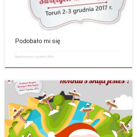
Podobało mi się
Opublikowano
4 grudnia 2014
Znakomicie zorganizowane zawody. Dla mnie imponującą sprawą było
zapewnienie przejazdów na start. ~Krzysztof Bagiński…
więcej