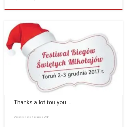
Thanks a lot tou you and all the team. It was super!!! And fun!!! But not
easy 🙂 Thank you for the perfect organization. Regards,…
więcej
Thanks a lot tou you …
Opublikowano
4 grudnia 2014