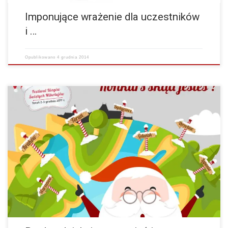
Imponujące wrażenie dla uczestników
i …
Opublikowano
4 grudnia 2014
Bardzo dziękuję za pamięć i za wspaniałą imprezę. Bawiłam się
świetnie- to był najfajniejszy bieg, w jakim wzięłam udział. Pozdrawiam
Beata Tomaś …
więcej