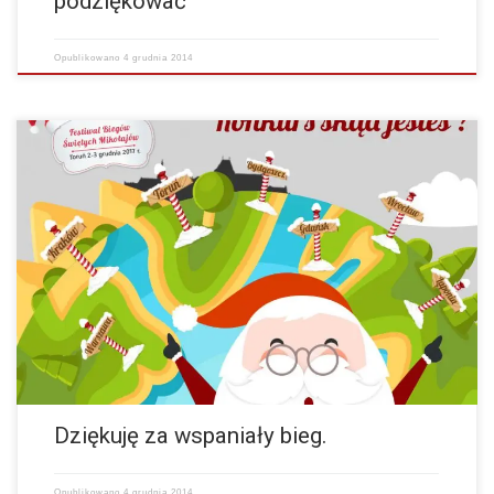
podziękować
Opublikowano
4 grudnia 2014
Dziękuję za wspaniały bieg. Był najlepszy pod każdym względem z
dotychczasowych (wyjątek – depozyty). (…) Pozdrawiam Janek
Szabunio.…
więcej
Dziękuję za wspaniały bieg.
Opublikowano
4 grudnia 2014