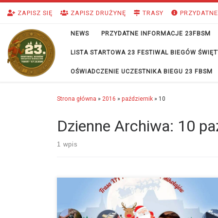
Przejdź do treści
ZAPISZ SIĘ
ZAPISZ DRUŻYNĘ
TRASY
PRZYDATNE
NEWS
PRZYDATNE INFORMACJE 23FBSM
LISTA STARTOWA 23 FESTIWAL BIEGÓW ŚWI
OŚWIADCZENIE UCZESTNIKA BIEGU 23 FBSM
Strona główna
»
2016
»
październik
»
10
Dzienne Archiwa:
10 pa
1 wpis
Drodzy Biegacze! W tym roku trasa Półmaratonu Świętych