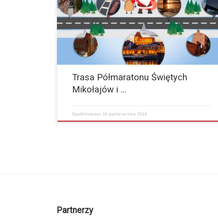
Mikołajów i 10 km przebiegać będzie drogami i ścieżkami
pieszo-rowerowymi po Toruniu. Start tradycyjnie odbędzie
się pod…
więcej
Trasa Półmaratonu Świętych
Mikołajów i …
Opublikowano
10 października 2016
Partnerzy