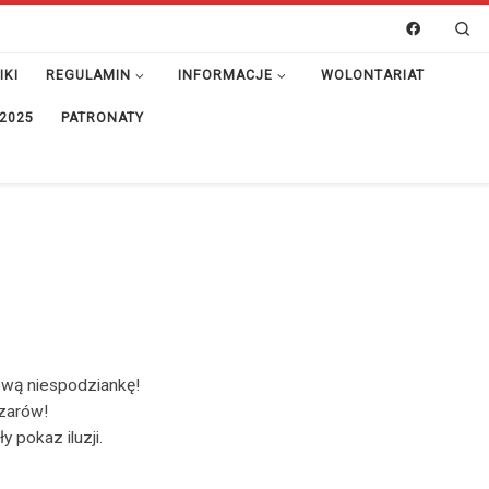
Se
IKI
REGULAMIN
INFORMACJE
WOLONTARIAT
 2025
PATRONATY
ową niespodziankę!
czarów!
 pokaz iluzji.