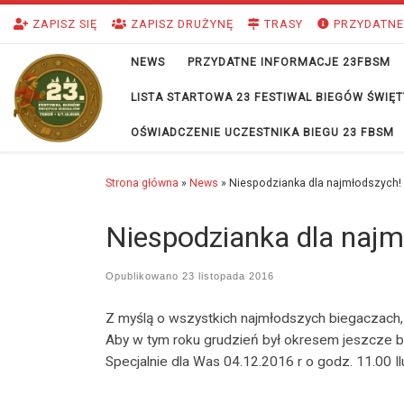
Przejdź do treści
ZAPISZ SIĘ
ZAPISZ DRUŻYNĘ
TRASY
PRZYDATNE
NEWS
PRZYDATNE INFORMACJE 23FBSM
LISTA STARTOWA 23 FESTIWAL BIEGÓW ŚWI
OŚWIADCZENIE UCZESTNIKA BIEGU 23 FBSM
Strona główna
»
News
»
Niespodzianka dla najmłodszych!
Niespodzianka dla najm
Opublikowano
23 listopada 2016
Z myślą o wszystkich najmłodszych biegaczach,
Aby w tym roku grudzień był okresem jeszcze ba
Specjalnie dla Was 04.12.2016 r o godz. 11.00 Il