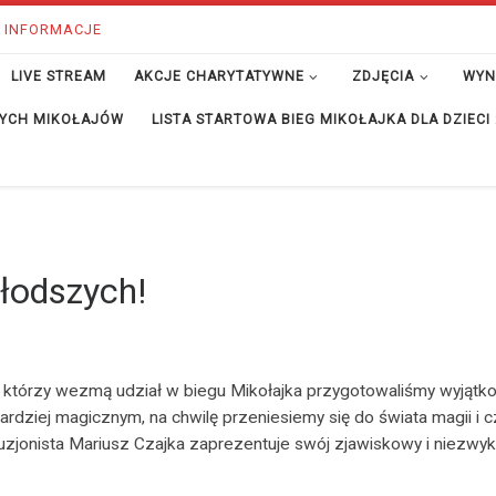
 INFORMACJE
LIVE STREAM
AKCJE CHARYTATYWNE
ZDJĘCIA
WYN
ĘTYCH MIKOŁAJÓW
LISTA STARTOWA BIEG MIKOŁAJKA DLA DZIECI
łodszych!
 którzy wezmą udział w biegu Mikołajka przygotowaliśmy wyjątk
rdziej magicznym, na chwilę przeniesiemy się do świata magii i 
uzjonista Mariusz Czajka zaprezentuje swój zjawiskowy i niezwykły