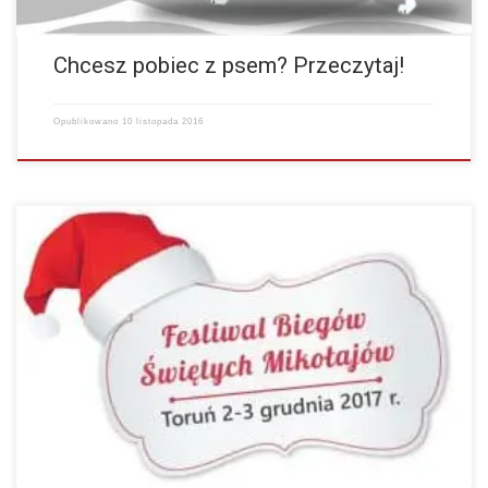
Chcesz pobiec z psem? Przeczytaj!
Opublikowano
10 listopada 2016
Zapisałeś swoje dziecko na bieg? Sprawdź czy jest na liście poniżej!
Kontakt i więcej informacji pod adresem: biuro@maratontorunski.pl
prosimy w tytule o dopisek: [BiegDlaDzieci].…
więcej