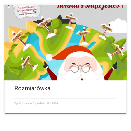
Poniżej zamieszczamy rozmiarówkę dotyczącą koszulek, jakie
otrzymają Państwo w tym roku. Kobiety S M L XL XXL Długość 64,2 66
67,8 69,6 71,4 Szerokość 45…
więcej
Rozmiarówka
Opublikowano
5 października 2016