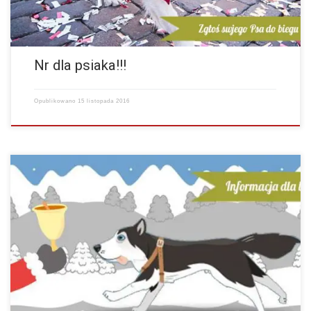
Nr dla psiaka!!!
Opublikowano
15 listopada 2016
Informacje dla osób zainteresowanych pokonaniem dystansu
Półmaratonu wraz z psami. Wymagania, jakie trzeba spełnić, aby móc
uczestniczyć w biegu ze swoim pupilem: -nie zezwala się…
więcej