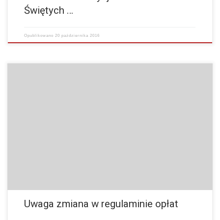
Świętych …
Opublikowano
20 października 2016
W związku z licznymi prośbami biegaczy odnośnie obniżenia ceny
pakietu startowego, wprowadzamy dodatkowo tańszą opcję pakietu z
koszulka techniczną nie firmową w cenie 99 zł…
więcej
Uwaga zmiana w regulaminie opłat