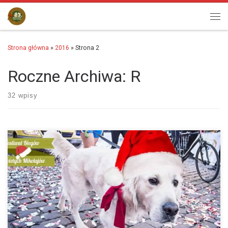
Przejdź do treści
Men
Strona główna
»
2016
»
Strona 2
Roczne Archiwa:
R
32 wpisy
W tym roku każdy pies będzie posiadał swój nr ID, dlatego prosimy o
wcześniejsze zgłoszenie udziału biegu z psem. Zgłoszenie prosimy
przesłać na adres :…
więcej