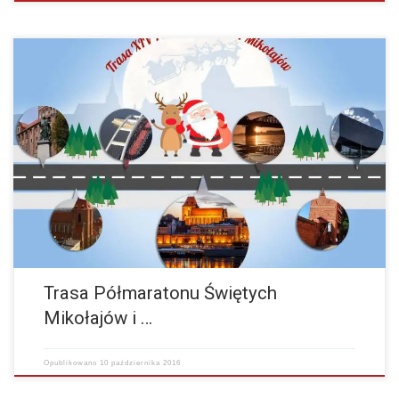
Drodzy Biegacze! W tym roku trasa Półmaratonu Świętych Mikołajów i
10 km przebiegać będzie drogami i ścieżkami pieszo-rowerowymi po
Toruniu. Start tradycyjnie odbędzie się pod…
więcej
Trasa Półmaratonu Świętych
Mikołajów i …
Opublikowano
10 października 2016