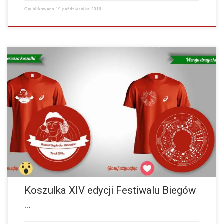
Opublikowano
19 października 2016
Która koszulka się Wam bardziej podoba ? Zachęcamy do głosowania
na naszym profilu na Facebook’u -> tutaj…
więcej
Koszulka XIV edycji Festiwalu Biegów
…