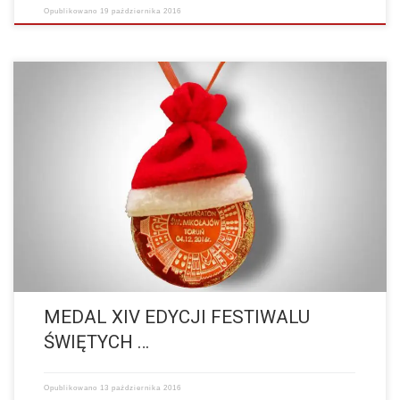
Opublikowano
19 października 2016
Prezentujemy Wam nasz oryginalny i niepowtarzalny medal, który
możecie zdobyć podczas biegu w naszym Półmaratonie Świętych
Mikołajów oraz biegu na 10km. Dlaczego nasz medal jest…
więcej
MEDAL XIV EDYCJI FESTIWALU
ŚWIĘTYCH …
Opublikowano
13 października 2016