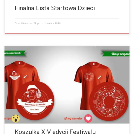
Finalna Lista Startowa Dzieci
Opublikowano
28 października 2016
Prezentujemy dwie wersje koszulek Biegu Świętych Mikołajów. Poprzez
naszego facebooka możecie wybrać logo na koszulkę, zapraszamy do
głosowania. …
więcej
Koszulka XIV edycji Festiwalu