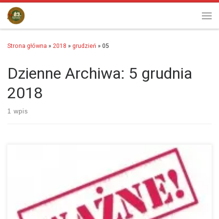
Przejdź do treści
Men
Strona główna
»
2018
»
grudzień
»
05
Dzienne Archiwa:
5 grudnia
2018
1 wpis
Zgłoszenia elektroniczne za pośrednictwem strony
www.biegmikolajow.pl przyjmowane są tylko do jutra – 6 grudnia do
godziny 11:00 (z powodów organizacyjnych rejestracja elektroniczna