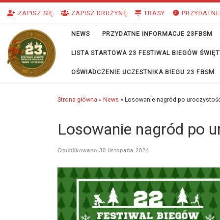
Przejdź do treści
ZAPISZ SIĘ
ZAPISZ DRUŻYNĘ
TRASY
PRZYDATNE
NEWS
PRZYDATNE INFORMACJE 23FBSM
LISTA STARTOWA 23 FESTIWAL BIEGÓW ŚWI
OŚWIADCZENIE UCZESTNIKA BIEGU 23 FBSM
Strona główna
»
News
»
Losowanie nagród po uroczystośc
Losowanie nagród po ur
Opublikowano
30 listopada 2024