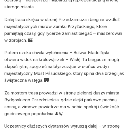
Szeroką – najszerszą i najbardziej reprezentacyjną arterią
starego miasta.
Dalej trasa skręca w stronę Przedzamcza i biegnie wzdłuż
majestatycznych murów Zamku Krzyżackiego, które
pamiętają czasy, gdy rycerze zamiast biegać – maszerowali
w zbrojach. 🏰
Potem czeka chwila wytchnienia – Bulwar Filadelfijski
otwiera widok na królową rzek – Wisłę. Tu biegacze mogą
złapać rytm, spojrzeć na błyszczące w słońcu wody i
majestatyczny Most Piłsudskiego, który spina dwa brzegi jak
świąteczna wstęga. 🌉
Za mostem trasa prowadzi w stronę zielonej duszy miasta –
Bydgoskiego Przedmieścia, gdzie alejki parkowe pachną
sosną, a zimowe powietrze ma w sobie spokój i świeżość
grudniowego popołudnia 🌲🍃
Uczestnicy dłuższych dystansów wyruszą dalej – w stronę