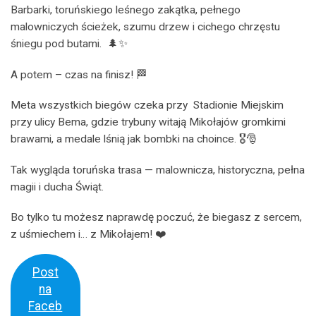
Barbarki, toruńskiego leśnego zakątka, pełnego
malowniczych ścieżek, szumu drzew i cichego chrzęstu
śniegu pod butami.
🌲✨
A potem – czas na finisz! 🏁
Meta wszystkich biegów czeka przy
Stadionie Miejskim
przy ulicy Bema, gdzie trybuny witają Mikołajów gromkimi
brawami, a medale lśnią jak bombki na choince. 🎖️🎅
Tak wygląda toruńska trasa — malownicza, historyczna, pełna
magii i ducha Świąt.
Bo tylko tu możesz naprawdę poczuć, że biegasz z sercem,
z uśmiechem i… z Mikołajem!
❤️
Post
na
Faceb