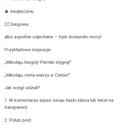
🎄 świąteczne,
🏃‍♀️ biegowe,
albo zupełnie odjechane — byle dodawało mocy!
Przykładowe inspiracje:
„Mikołaju, biegnij! Pierniki stygną!”
„Mikołaju, meta wierzy w Ciebie!”
Jak wziąć udział?
1. W komentarzu wpisz swoje hasło kibica lub tekst na
transparent.
2. Polub post.