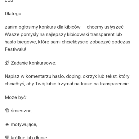
🏃‍♂️✨
Dlatego…
zanim ogłosimy konkurs dla kibiców — chcemy usłyszeć
Wasze pomysły na najlepszy kibicowski transparent lub
hasło biegowe, które sami chcielibyście zobaczyć podczas
Festiwalu!
🎁 Zadanie konkursowe:
Napisz w komentarzu hasło, doping, okrzyk lub tekst, który
chciałbyś, aby Twój kibic trzymał na trasie na transparencie.
Może być:
🎅 śmieszne,
🔥 motywujące,
💬 krótkie lub długie,