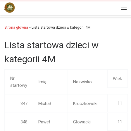
Przejdź do treści
Men
Strona główna
»
Lista startowa dzieci w kategorii 4M
Lista startowa dzieci w
kategorii 4M
Nr
Wiek
Imię
Nazwisko
startowy
11
347
Michał
Kruczkowski
11
348
Paweł
Głowacki