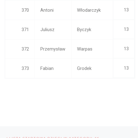
13
370
Antoni
Włodarczyk
13
371
Juliusz
Byczyk
13
372
Przemysław
Warpas
13
373
Fabian
Grodek
Nawigacja wpisu
Poprzedni wpis