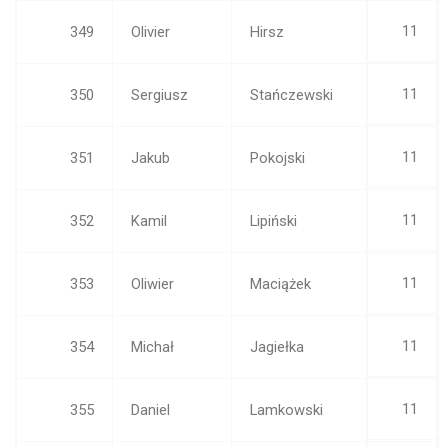
11
349
Olivier
Hirsz
11
350
Sergiusz
Stańczewski
11
351
Jakub
Pokojski
11
352
Kamil
Lipiński
11
353
Oliwier
Maciążek
11
354
Michał
Jagiełka
11
355
Daniel
Lamkowski