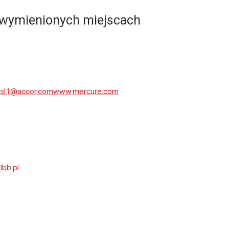
j wymienionych miejscach
sl1@accor.com
www.mercure.com
bb.pl