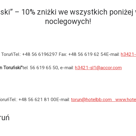
ski” – 10% zniżki we wszystkich poniże
noclegowych!
 ToruńTel.: +48 56 6196297 Fax: +48 56 619 62 54E-mail:
h3421-
n Toruński”
tel. 56 619 65 50, e-mail:
h3421-sl1@accor.com
oruńTel.: +48 56 621 81 00E-mail:
torun@hotelbb.com
www.hotel
ruń