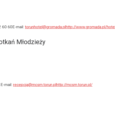
2 60 60E-mail:
torunhotel@gromada.pl
http://www.gromada.pl/hote
tkań Młodzieży
2E-mail:
recepcja@mcsm.torun.pl
http://mcsm.torun.pl/