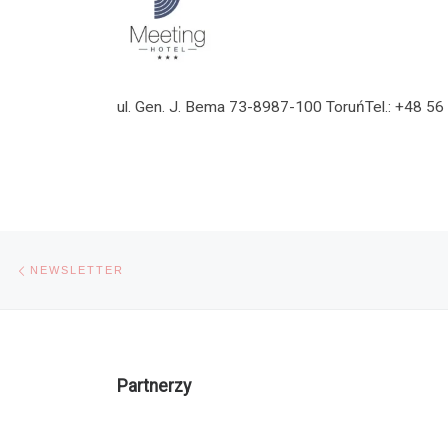
ul. Gen. J. Bema 73-8987-100 ToruńTel.: +48 56
Nawigacja wpisu
Poprzedni wpis
NEWSLETTER
Partnerzy