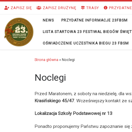
Przejdź do treści
ZAPISZ SIĘ
ZAPISZ DRUŻYNĘ
TRASY
PRZYDATNE
NEWS
PRZYDATNE INFORMACJE 23FBSM
LISTA STARTOWA 23 FESTIWAL BIEGÓW ŚWI
OŚWIADCZENIE UCZESTNIKA BIEGU 23 FBSM
Strona główna
»
Noclegi
Noclegi
Przed Maratonem, z soboty na niedzielę, dla 
Krasińskiego 45/47
. Wcześniejszy kontakt ze sz
Lokalizacja Szkoły Podstawowej nr 13
Ponadto proponujemy Państwu zapoznanie się z