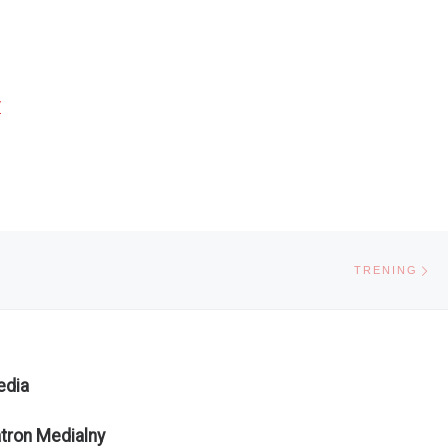
/
Na
TRENING
edia
tron Medialny