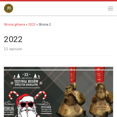
Przejdź do treści
Men
Strona główna
»
2022
»
Strona 2
2022
12 wpisów
Ho Ho Ho ! Jak przystało na XX Jubileuszową edycję Festiwalu Biegów
Świętych Mikołajów staramy się przygotować coś specjalnego.
Zmajstrowaliśmy więc przepiękny odlewany medal w…
więcej