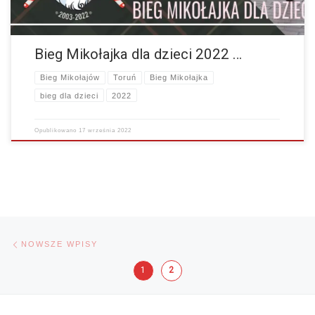
Bieg Mikołajka dla dzieci 2022 …
Bieg Mikołajów
Toruń
Bieg Mikołajka
bieg dla dzieci
2022
Opublikowano
17 września 2022
Nawigacja po wpisach
Nowsze wpisy
NOWSZE WPISY
1
2