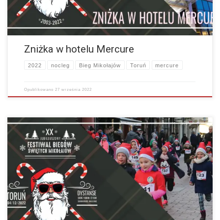
Zniżka w hotelu Mercure
2022
nocleg
Bieg Mikołajów
Toruń
mercure
Opublikowano
27 września 2022
Z wielką radością informujemy, że tegorocznej edycji Festiwalu Biegów
Świętych Mikołajów będzie towarzyszył Bieg Mikołajka dla dzieci!
Zapisy są już aktywne tak więc zapraszamy wszystkie Elfy…
więcej