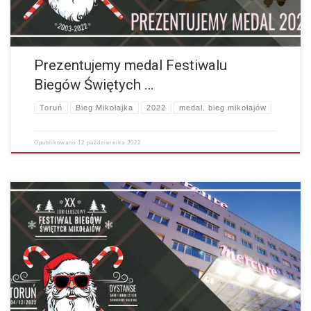
Prezentujemy medal Festiwalu
Biegów Świętych …
Toruń
Bieg Mikołajka
2022
medal. bieg mikołajów
Opublikowano
12 października 2022
Hotel Mercure przyznał zniżkę dla biegaczy na nocleg z 3-4 grudnia
2022 r. Na hasło : ,,Bieg Mikołajów” dzwoniąc pod numer 56 619 65…
więcej