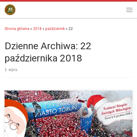
Przejdź do treści
Men
Strona główna
»
2018
»
październik
»
22
Dzienne Archiwa:
22
października 2018
1 wpis
Coraz bliżej do naszego Mikołajkowego święta biegowego w Toruniu!
Jesteśmy w trakcie gorących przygotowań i chyba czas najwyższy
ujawnić niektóre szczegóły dotyczące imprezy. Festiwal Biegów…
więcej