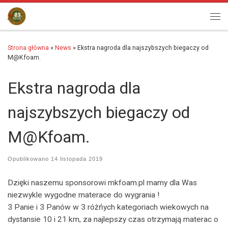
Przejdź do treści
Men
Strona główna
»
News
»
Ekstra nagroda dla najszybszych biegaczy od
M@Kfoam.
Ekstra nagroda dla
najszybszych biegaczy od
M@Kfoam.
Opublikowano
14 listopada 2019
Dzięki naszemu sponsorowi mkfoam.pl mamy dla Was
niezwykle wygodne materace do wygrania !
3 Panie i 3 Panów w 3 różńych kategoriach wiekowych na
dystansie 10 i 21 km, za najlepszy czas otrzymają materac o