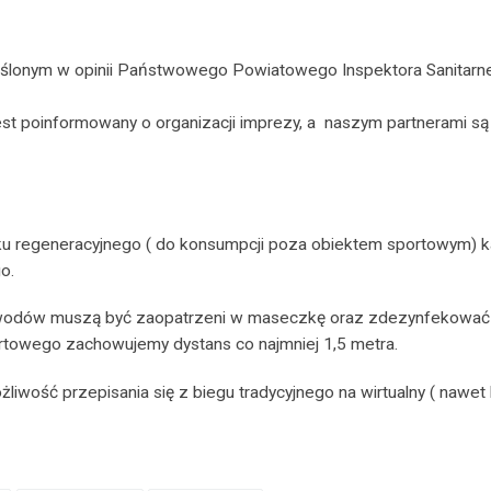
eślonym w opinii Państwowego Powiatowego Inspektora Sanitarneg
jest poinformowany o organizacji imprezy, a naszym partnerami są
łku regeneracyjnego ( do konsumpcji poza obiektem sportowym) 
o.
awodów muszą być zaopatrzeni w maseczkę oraz zdezynfekować r
tartowego zachowujemy dystans co najmniej 1,5 metra.
iwość przepisania się z biegu tradycyjnego na wirtualny ( nawe