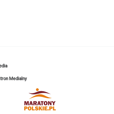
edia
tron Medialny