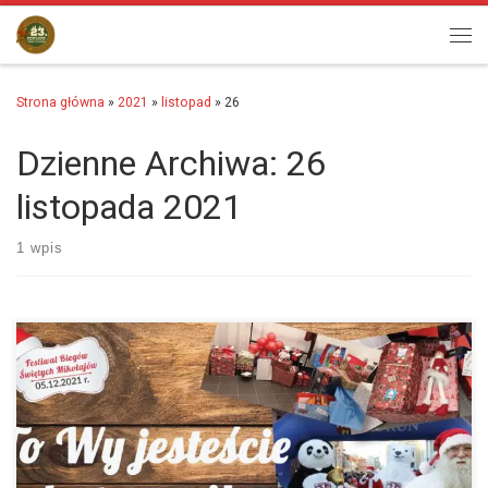
Przejdź do treści
Men
Strona główna
»
2021
»
listopad
»
26
Dzienne Archiwa:
26
listopada 2021
1 wpis
To Wy jesteście Bohaterami Festiwalu!!! Pan Marek kupił najlepszy jaki
jest na rynku zestaw małego majsterkowicza dla niewidomego Wojtka,
potem buty piłkarskie dla Mikołaja,…
więcej