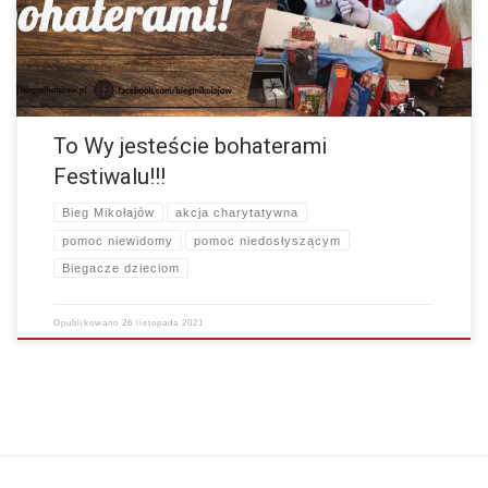
To Wy jesteście bohaterami
Festiwalu!!!
Bieg Mikołajów
akcja charytatywna
pomoc niewidomy
pomoc niedosłyszącym
Biegacze dzieciom
Opublikowano
26 listopada 2021