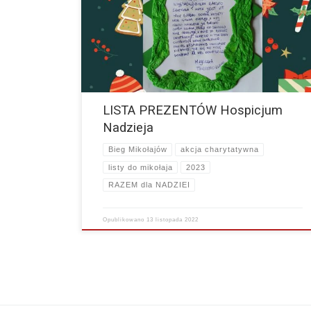
dla Nas – Uczestników i Organizatorów Festiwalu Biegów
Świętych Mikołajów oznacza, że łączymy swoje siły i…
więcej
LISTA PREZENTÓW Hospicjum
Nadzieja
Bieg Mikołajów
akcja charytatywna
listy do mikołaja
2023
RAZEM dla NADZIEI
Opublikowano
13 listopada 2022