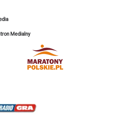
edia
tron Medialny