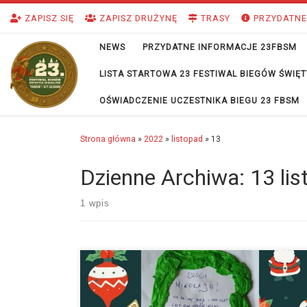
Przejdź do treści
ZAPISZ SIĘ
ZAPISZ DRUŻYNĘ
TRASY
PRZYDATNE
NEWS
PRZYDATNE INFORMACJE 23FBSM
LISTA STARTOWA 23 FESTIWAL BIEGÓW ŚWI
OŚWIADCZENIE UCZESTNIKA BIEGU 23 FBSM
Strona główna
»
2022
»
listopad
»
13
Dzienne Archiwa:
13 li
1 wpis
RAZEM dla NADZIEI to hasło może mieć wiele znaczeń,