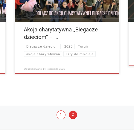
Akcja charytatywna „Biegacze
dzieciom” – …
Biegacze dzieciom
2023
Toruń
akcja charytatywna
listy do mikołaja
Opublikowano
14 listopada 2023
1
2