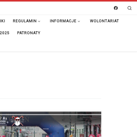
Se
IKI
REGULAMIN
INFORMACJE
WOLONTARIAT
 2025
PATRONATY
Zapraszamy na przepiękne galerie zdjęć z Festiwalu