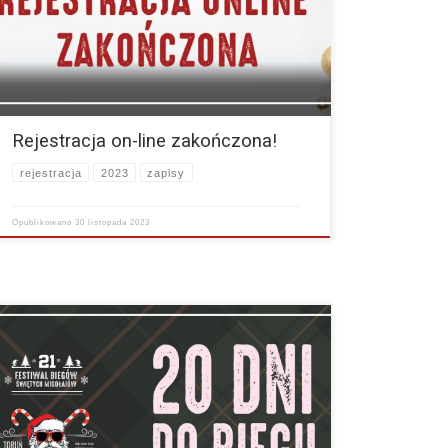
Jeśli z jakiegoś powodu nie udało się Wam jeszcze zapisać
to nic…
więcej
Rejestracja on-line zakończona!
rejestracja
2023
zapisy
Opublikowano
30 listopada 2023
W tym roku już za dwadzieścia dni rozpędzamy się spod
pomnika Kopernika na Rynku Staromiejskim w Toruniu.
Zapowiada się fajna zabawa. Nie może tam Ciebie…
więcej