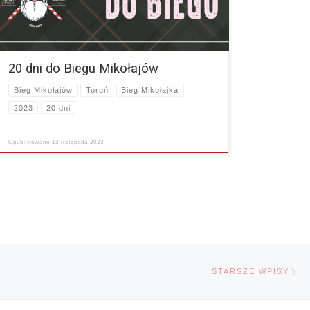
20 dni do Biegu Mikołajów
Bieg Mikołajów
Toruń
Bieg Mikołajka
2023
20 dni
Opublikowano
13 listopada 2023
St
STARSZE WPISY