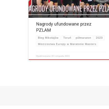
Nagrody ufundowane przez
PZLAM
Bieg Mikołajów
Toruń
półmaraton
2023
Mistrzostwa Europy w Maratonie Masters
Opublikowano
20 listopada 2023
Nawigacja po wpisach