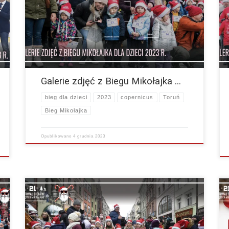
Mikołajka ! Wszystkim Mikołajkom serdecznie gratulujemy
!
! Już dziś zapraszamy w pierwszy weekend grudnia 2024.
Linki do…
więcej
Galerie zdjęć z Biegu Mikołajka …
bieg dla dzieci
2023
copernicus
Toruń
Bieg Mikołajka
Opublikowano
4 grudnia 2023
Witajcie ! Śpieszymy do Was z informacjami dotyczącymi
Biegu Mikołajka dla Dzieci. Poniżej przedstawiamy listy