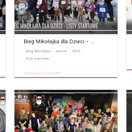
startowe na poszczególnych dystansach: Bieg Mikołajka 3
– 4 lat…
więcej
Bieg Mikołajka dla Dzieci – …
Bieg Mikołajka
ważne
2023
lista startowa
Opublikowano
1 grudnia 2023
I Ty możesz zostać Świętym Mikołajem dla Wychowanka
Domu Dziecka 🙂 Jak przystało na biegnących Świętych
Mikołajów startujemy z pomocą dla najbardziej
potrzebujących dzieci. W…
więcej