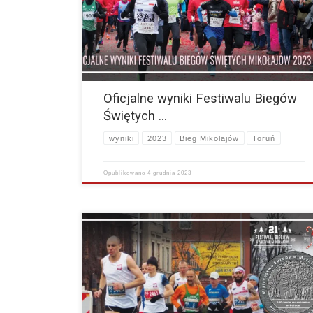
Półmaraton OPEN PDF 10KM PDF 5KM PDF Nordic
Walking 5KM…
więcej
Oficjalne wyniki Festiwalu Biegów
Świętych …
wyniki
2023
Bieg Mikołajów
Toruń
Opublikowano
4 grudnia 2023
Miło nam poinformować uczestników biegów św.
Mikołajów, iż dla uczczenia 100 Rocznicy maratonów w
Polsce, zorganizowane zostaną Mistrzostwa Europy w
Maratonie Masters w dniu 23.03.2024…
więcej