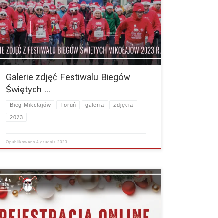
Biegów Świętych Mikołajów 2023 r. Przygotowaliśmy dla
Was z aż 8 cudownych paczek. Miłego przeglądania !
Poniżej zamieszczamy…
więcej
Galerie zdjęć Festiwalu Biegów
Świętych …
Bieg Mikołajów
Toruń
galeria
zdjęcia
2023
Opublikowano
4 grudnia 2023
Witajcie ! Właśnie zakończyliśmy rejestrację online na
wszystkie dystanse Festiwalu Biegów Świętych Mikołajów.