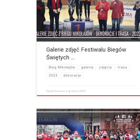
Śpieszymy do Was z trzema kolejnymi galeriami zdjęć.
Tym razem mamy blisko 600 zdjęć z trasy oraz dekoracji 
Linki do galerii poniżej: Galeria IX…
więcej
Galerie zdjęć Festiwalu Biegów
Świętych …
Bieg Mikołajów
galeria
zdjęcia
trasa
2023
dekoracje
Opublikowano
6 grudnia 2023
Zapraszamy do zapoznania się z oficjalnymi wynikami
Festiwalu Biegów Świętych Mikołajów 2023 r. 2023