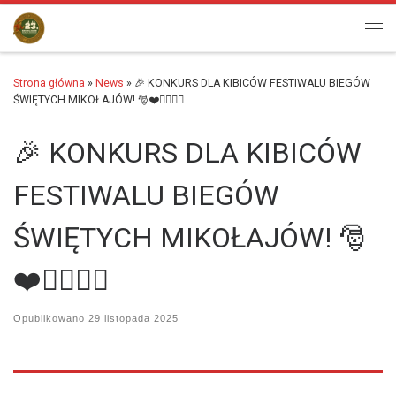
Przejdź do treści
Men
Strona główna
»
News
»
🎉 KONKURS DLA KIBICÓW FESTIWALU BIEGÓW
ŚWIĘTYCH MIKOŁAJÓW! 🎅❤️🏃‍♂️🏃‍♀️
🎉 KONKURS DLA KIBICÓW
FESTIWALU BIEGÓW
ŚWIĘTYCH MIKOŁAJÓW! 🎅
❤️🏃‍♂️🏃‍♀️
Opublikowano
29 listopada 2025