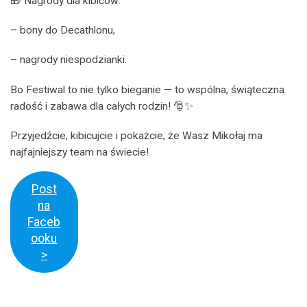
🎁 Nagrody dla kibiców:
– bony do Decathlonu,
– nagrody niespodzianki.
Bo Festiwal to nie tylko bieganie — to wspólna, świąteczna
radość i zabawa dla całych rodzin! 🎅✨
Przyjedźcie, kibicujcie i pokażcie, że Wasz Mikołaj ma
najfajniejszy team na świecie!
Post
na
Faceb
ooku
>