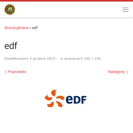
Przejdź do treści
Men
Strona główna
»
edf
edf
Opublikowano
4 grudnia 2014
-
w wymiarach
150 × 150
Nawigacja po obrazach
Poprzedni
Następny