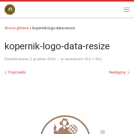
Przejdź do treści
Men
Strona główna
»
kopernik-logo-data-resize
kopernik-logo-data-resize
Opublikowano
2 grudnia 2016
-
w wymiarach
912 × 912
Nawigacja po obrazach
Poprzedni
Następny