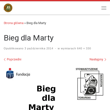
Przejdź do treści
Men
Strona główna
»
Bieg dla Marty
Bieg dla Marty
Opublikowano
3 października 2014
-
w wymiarach
640 × 330
Nawigacja po obrazach
Poprzedni
Następny