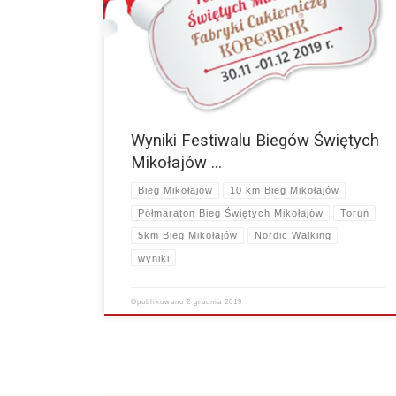
Świętych Mikołajów Fabryki Cukierniczej Kopernik 2019 r.
2019 Półmaraton OPEN PDF 10KM PDF 5KM PDF Nordic
Walking 5KM PDF…
więcej
Wyniki Festiwalu Biegów Świętych
Mikołajów …
Bieg Mikołajów
10 km Bieg Mikołajów
Półmaraton Bieg Świętych Mikołajów
Toruń
5km Bieg Mikołajów
Nordic Walking
wyniki
Opublikowano
2 grudnia 2019