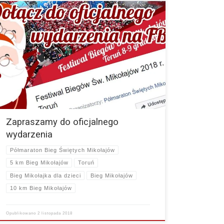
Witajcie Zapraszamy Was do dołączenia do oficjalnego
wydarzenia na FB. Pokażmy ilu Mikołajów pobiegnie w tej
niesamowitej imprezie ! Link do wydarzenia
: https://www.facebook.com/events/298463764267647/
…
więcej
Zapraszamy do oficjalnego
wydarzenia
Półmaraton Bieg Świętych Mikołajów
5 km Bieg Mikołajów
Toruń
Bieg Mikołajka dla dzieci
Bieg Mikołajów
10 km Bieg Mikołajów
Opublikowano
2 listopada 2018