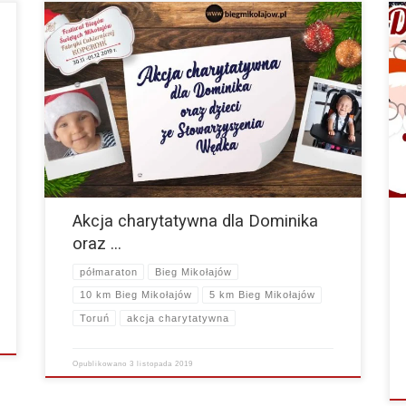
Drodzy Biegacze i Biegaczki ! Pomóżmy malutkiemu
Dominikowi i obdarujmy prezentami dzieciaczki że
Stowarzyszenia Wędka. Tradycyjnie, jak co roku naszemu
Festiwalowi Św. Mikołajów przyświeca…
więcej
Akcja charytatywna dla Dominika
oraz …
półmaraton
Bieg Mikołajów
10 km Bieg Mikołajów
5 km Bieg Mikołajów
Toruń
akcja charytatywna
Opublikowano
3 listopada 2019