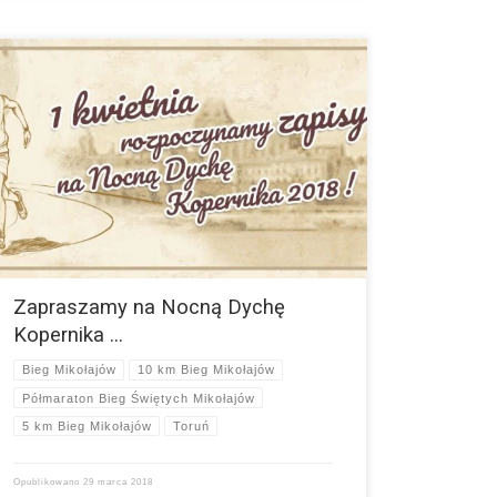
Witajcie Drodzy Biegacze! 1 kwietnia 2018 r.
rozpoczynamy zapisy na IV edycję Nocnej Dychy
Kopernika! W tym roku będzie to „Piernikowa Edycja”. Bieg
odbędzie się na…
więcej
Zapraszamy na Nocną Dychę
Kopernika …
Bieg Mikołajów
10 km Bieg Mikołajów
Półmaraton Bieg Świętych Mikołajów
5 km Bieg Mikołajów
Toruń
Opublikowano
29 marca 2018