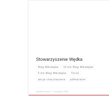
Witajcie! Dziś chcemy Wam przybliżyć Stowarzyszenie
Wędka. Dla dzieci – podopiecznych Stowarzyszenia
będziemy w tym roku przygotowywać prezenty świąteczne
w ramach akcji charytatywnej „Biegacze dzieciom”.…
więcej
Stowarzyszenie Wędka
Bieg Mikołajów
10 km Bieg Mikołajów
5 km Bieg Mikołajów
Toruń
akcja charytatywna
półmaraton
Opublikowano
7 listopada 2019