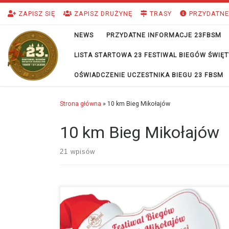
Przejdź do treści
ZAPISZ SIĘ
ZAPISZ DRUŻYNĘ
TRASY
PRZYDATNE
NEWS
PRZYDATNE INFORMACJE 23FBSM
LISTA STARTOWA 23 FESTIWAL BIEGÓW ŚWI
OŚWIADCZENIE UCZESTNIKA BIEGU 23 FBSM
Strona główna
»
10 km Bieg Mikołajów
10 km Bieg Mikołajów
21 wpisów
Witajcie Prezentujemy oficjalne wyniki Festiwalu Biegów