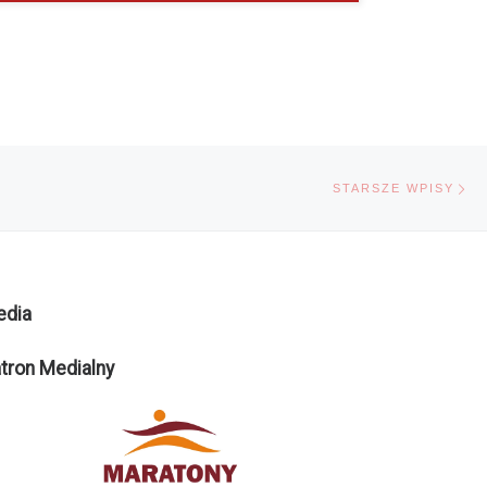
St
STARSZE WPISY
edia
tron Medialny