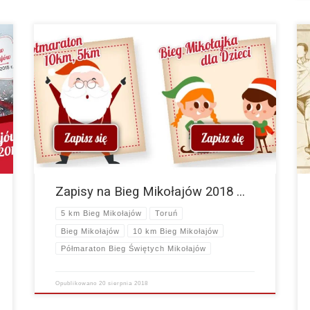
Serdecznie informujemy, że rozpoczęliśmy zapisy na
tegoroczną edycję Biegu Św. Mikołajów, która odbędzie się
w dniach 8-9 grudnia 2018 r. [siteorigin_widget
class=”WP_Widget_Custom_HTML”][/siteorigin_widget]
…
[siteorigin_widget class=”WP_Widget_Custom_HTML”]
[/siteorigin_widget]…
więcej
Zapisy na Bieg Mikołajów 2018 …
5 km Bieg Mikołajów
Toruń
Bieg Mikołajów
10 km Bieg Mikołajów
Półmaraton Bieg Świętych Mikołajów
Opublikowano
20 sierpnia 2018