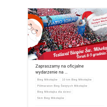
Witajcie ! Zapraszamy Wszystkich do dołączenia do
oficjalnego wydarzenia na Facebooku. Pokażmy ilu
Mikołajów będzie w dniach 8-9 grudnia w Toruniu. Link do
wydarzenia -
> https://www.facebook.com/events/298463764267647/
więcej
Zapraszamy na oficjalne
wydarzenie na …
Bieg Mikołajów
10 km Bieg Mikołajów
Półmaraton Bieg Świętych Mikołajów
Bieg Mikołajka dla dzieci
5km Bieg Mikołajów