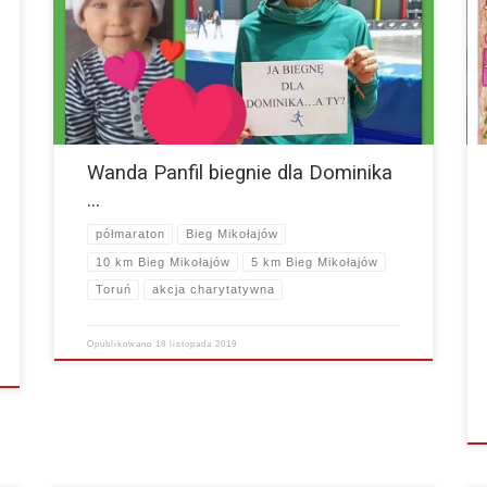
zwyciężczyni maratonów w Nowym Jorku, Londynie,
Bostonie BIEGNIE dla DOMINIKA, a TY? Jeśli zdecydujesz
się zrobić coś…
więcej
Wanda Panfil biegnie dla Dominika
…
półmaraton
Bieg Mikołajów
10 km Bieg Mikołajów
5 km Bieg Mikołajów
Toruń
akcja charytatywna
Opublikowano
18 listopada 2019