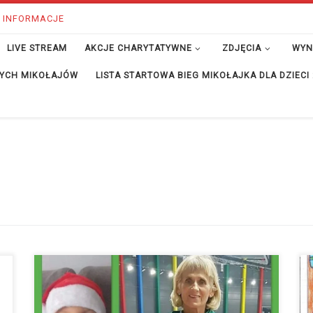
 INFORMACJE
LIVE STREAM
AKCJE CHARYTATYWNE
ZDJĘCIA
WYN
ĘTYCH MIKOŁAJÓW
LISTA STARTOWA BIEG MIKOŁAJKA DLA DZIECI
Nasz Gość Specjalny Wanda Panfil – polska lekkoatletka,