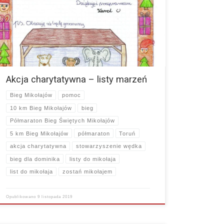
Dzieci z „Wędki” napisały listy… Zostaniesz Św.
Mikołajem dla Tosi, Agatki a może Jasia? Ubarwisz ich
trudne dzieciństwo i sprawisz, że poczują…
więcej
Akcja charytatywna – listy marzeń
Bieg Mikołajów
pomoc
10 km Bieg Mikołajów
bieg
Półmaraton Bieg Świętych Mikołajów
5 km Bieg Mikołajów
półmaraton
Toruń
akcja charytatywna
stowarzyszenie wędka
bieg dla dominika
listy do mikołaja
list do mikołaja
zostań mikołajem
Opublikowano
9 listopada 2019