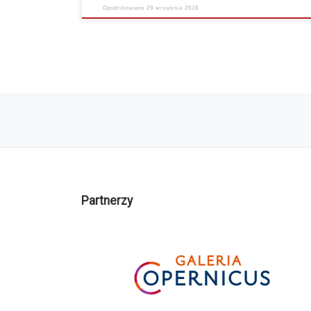
Opublikowano
29 września 2018
Nawigacja po wpisach
Partnerzy