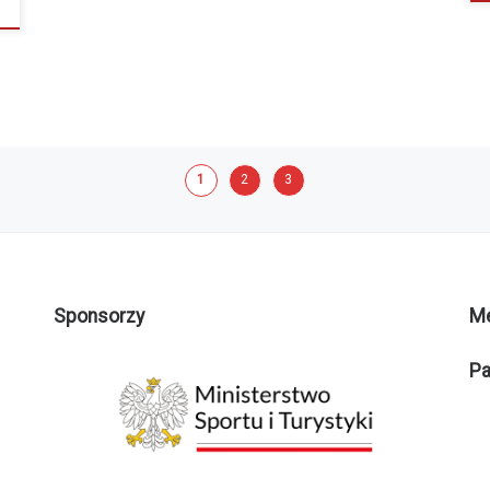
1
2
3
Sponsorzy
M
Pa