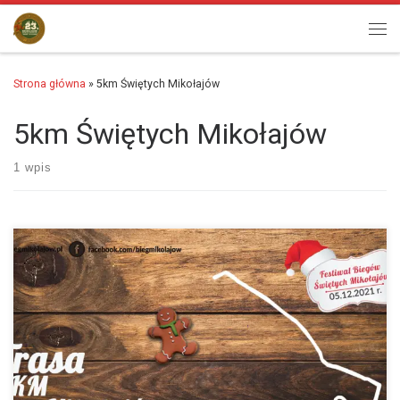
Przejdź do treści
Men
Strona główna
»
5km Świętych Mikołajów
5km Świętych Mikołajów
1 wpis
Witajcie ! Dziś prezentujemy ostatnią z tegorocznych tras. Jest to
najkrótszy dystans 5km przeznaczony na Bieg Mikołajów na dystansie
5km oraz 5km Nordic Walking. Trasa…
więcej