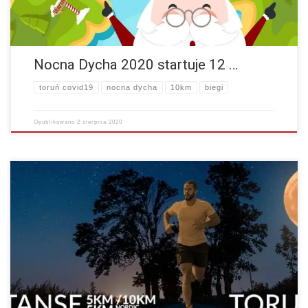
Nocna Dycha 2020 startuje 12 …
toruń covid19
nocna dycha
10km
biegi
Opublikowano
2 sierpnia 2020
Nocne bieganie 2020 r. czas rozpocząć! Tak więc startujemy z zapisami
na Ekologiczną Nocną Dychę Kopernika 2020 r! W tej edycji
postanowiliśmy zrobić EKO nocny…
więcej