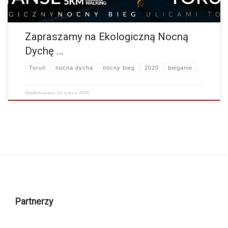
Zapraszamy na Ekologiczną Nocną
Dychę …
Toruń
nocna dycha
nocny bieg
2020
bieganie
Opublikowano
12 marca 2020
Partnerzy