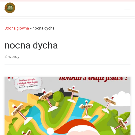
Przejdź do treści
Men
Strona główna
»
nocna dycha
nocna dycha
2 wpisy
Z ogromną radością przekazujemy Wam ważną informację. Nocna
Dycha 2020 mimo COVID-19 wystartuje 12 września 2020 r.
Oczywiście nie obędzie się bez ograniczeń. Do biura…
więcej