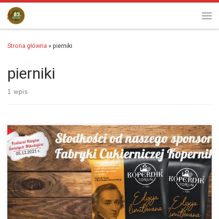
Przejdź do treści
Men
Strona główna
»
pierniki
pierniki
1 wpis
Mamy bardzo słodką informację dla Wszystkich biegających Mikołajów
! W pakietach będziecie mogli też liczyć na słodkości od naszego
sponsora Fabryki Cukierniczej Kopernik 🙂 Jesteśmy…
więcej