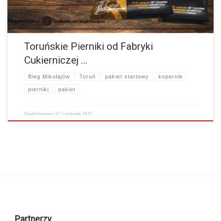
Toruńskie Pierniki od Fabryki
Cukierniczej …
Bieg Mikołajów
Toruń
pakiet startowy
kopernik
pierniki
pakiet
Opublikowano
27 listopada 2021
Partnerzy