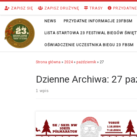
Przejdź do treści
ZAPISZ SIĘ
ZAPISZ DRUŻYNĘ
TRASY
PRZYDATNE
NEWS
PRZYDATNE INFORMACJE 23FBSM
LISTA STARTOWA 23 FESTIWAL BIEGÓW ŚWI
OŚWIADCZENIE UCZESTNIKA BIEGU 23 FBSM
Strona główna
»
2024
»
październik
»
27
Dzienne Archiwa:
27 pa
1 wpis
Drodzy Biegacze, do startu Festiwalu Biegów św.