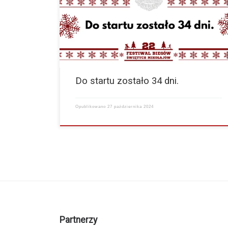
Mikołajów w Toruniu pozostało już tylko 34 dni.
Przedstawiamy Wam zatem garść informacji związanych
z naszą biegową imprezą.…
więcej
Do startu zostało 34 dni.
Opublikowano
27 października 2024
Partnerzy