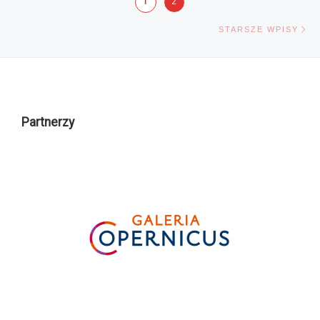
Nawigacja po wpisach
1
2
St
STARSZE WPISY
Partnerzy