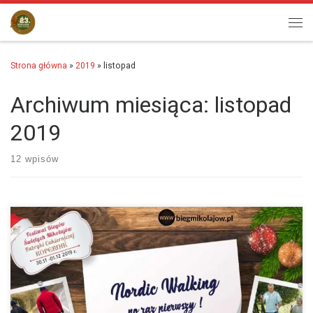
Przejdź do treści
Men
Strona główna
»
2019
»
listopad
Archiwum miesiąca:
listopad
2019
12 wpisów
W tym roku na Festiwalu Biegów Świętych Mikołajów Fabryki
Cukierniczej Kopernik po raz pierwszy wystartuje Nordic Walking Św.
Mikołajów 5km. W związu z tym przygotowaliśmy…
więcej