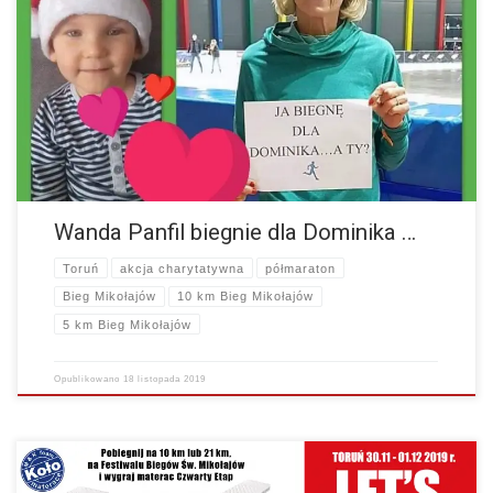
Nasz Gość Specjalny Wanda Panfil – polska lekkoatletka, zwyciężczyni
maratonów w Nowym Jorku, Londynie, Bostonie BIEGNIE dla
DOMINIKA, a TY? Jeśli zdecydujesz się zrobić coś…
więcej
Wanda Panfil biegnie dla Dominika …
Toruń
akcja charytatywna
półmaraton
Bieg Mikołajów
10 km Bieg Mikołajów
5 km Bieg Mikołajów
Opublikowano
18 listopada 2019