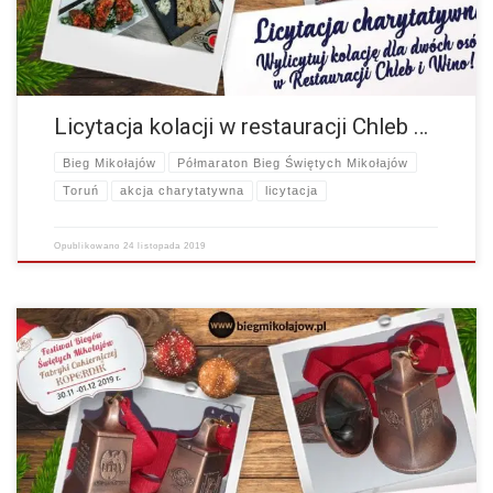
Licytacja kolacji w restauracji Chleb …
Bieg Mikołajów
Półmaraton Bieg Świętych Mikołajów
Toruń
akcja charytatywna
licytacja
Opublikowano
24 listopada 2019
Witajcie, Dziś do nas dotarły piękne medale Festiwalu Biegów Świętych
Mikołajów Fabryki Cukierniczej Kopernik, które otrzyma kązdy kto
ukończy bieg. Tradycyjnie są to piękne metalowe…
więcej