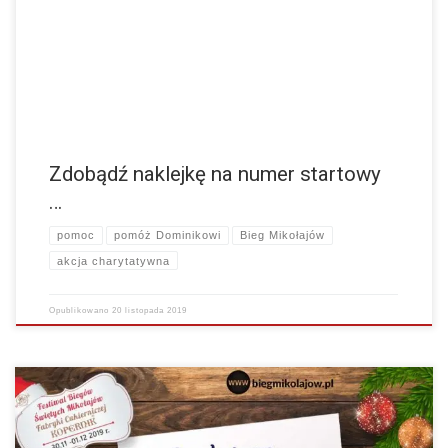
okolicznościową naklejkę, która ma na numerze startowym specjalne
miejsce. Miejsce to znajduje się na bombce i…
więcej
Zdobądź naklejkę na numer startowy
…
pomoc
pomóż Dominikowi
Bieg Mikołajów
akcja charytatywna
Opublikowano
20 listopada 2019