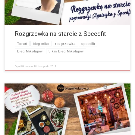
Rozgrzewka na starcie z Speedfit
Toruń
bieg miko
rozgrzewka
speedfit
Bieg Mikołajów
5 km Bieg Mikołajów
Opublikowano
28 listopada 2019
Mamy dla Was wspaniałą wiadomość! Restauracja Chleb i Wino –
organizator Jarmarku Bożonarodzeniowego w Toruniu, ogłasza
licytację uroczystej kolacji dla dwóch osób z szmpanem, z której…
więcej