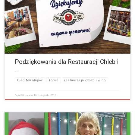
Chcielibyśmy serdecznie podziękować naszemu sponsorowi
Restauracji Chleb i Wino, który aktywnie włącza się w rozwój Festwialu
Biegów Świętych Mikołajów i w tym roku przygotuje niesamowitą,…
więcej
Podziękowania dla Restauracji Chleb i
…
Bieg Mikołajów
Toruń
restauracja chleb i wino
Opublikowano
19 listopada 2019