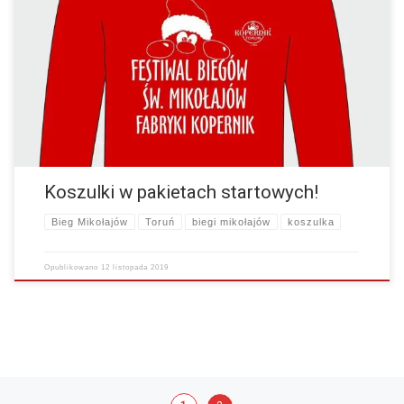
Drodzy uczestnicy, nasze czerwone techniczne koszulki będą w
pakietach startowych dla wszystkich biegaczy, którzy do 20 listopada
2019r. opłacą swój pakiet! Od 21 listopada będzie…
więcej
Koszulki w pakietach startowych!
Bieg Mikołajów
Toruń
biegi mikołajów
koszulka
Opublikowano
12 listopada 2019