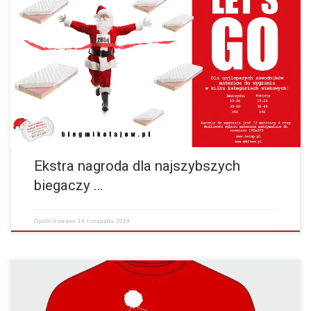
Dzięki naszemu sponsorowi mkfoam.pl mamy dla Was niezwykle
wygodne materace do wygrania ! 3 Panie i 3 Panów w 3 różńych
kategoriach wiekowych na dystansie…
więcej
Ekstra nagroda dla najszybszych
biegaczy …
Opublikowano
14 listopada 2019