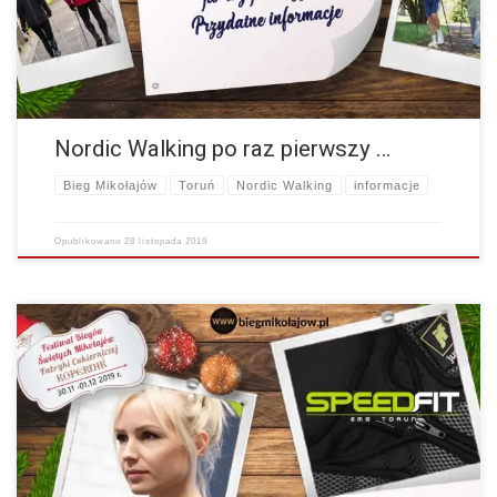
Nordic Walking po raz pierwszy …
Bieg Mikołajów
Toruń
Nordic Walking
informacje
Opublikowano
28 listopada 2019
Witajcie ! Mamy dla Was fantastyczną wiadomość ! Dzięki współpracy
z Speedfit Toruń, rozgrzewkę na starcie poprowadzi Pani Agnieszka !
Jesteśmy przekonani, że dzięki takiemu…
więcej