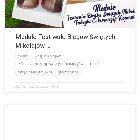
Medale Festiwalu Biegów Świętych
Mikołajów …
medal
Bieg Mikołajów
Półmaraton Bieg Świętych Mikołajów
Toruń
akcja charytatywna
półmaraton
Opublikowano
23 listopada 2019
Witajcie Mikołaje ! Prezentujemy Wam tegoroczny numer startowy oraz